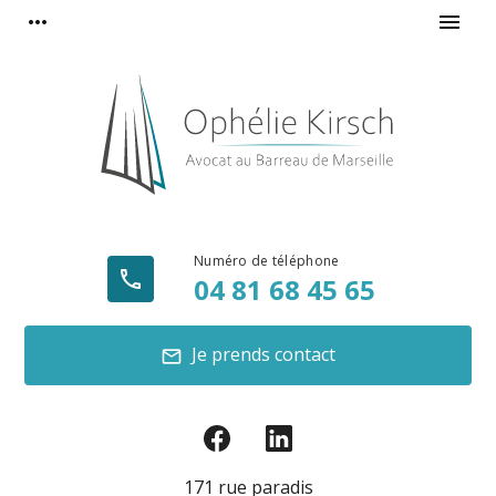
Panneau de gestion des cookies
more_horiz
menu
phone
04 81 68 45 65
Je prends contact
mail
171 rue paradis