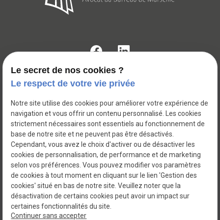
Le secret de nos cookies ?
Le respect de votre vie privée
171 rue paradis
place
13006
MARSEILLE
Notre site utilise des cookies pour améliorer votre expérience de
navigation et vous offrir un contenu personnalisé. Les cookies
strictement nécessaires sont essentiels au fonctionnement de
04 81 68 45 65
phone
base de notre site et ne peuvent pas être désactivés.
Cependant, vous avez le choix d'activer ou de désactiver les
cookies de personnalisation, de performance et de marketing
selon vos préférences. Vous pouvez modifier vos paramètres
de cookies à tout moment en cliquant sur le lien 'Gestion des
cookies' situé en bas de notre site. Veuillez noter que la
SIRET : 529 748 279
désactivation de certains cookies peut avoir un impact sur
certaines fonctionnalités du site.
RCS : 529 748 279
Continuer sans accepter