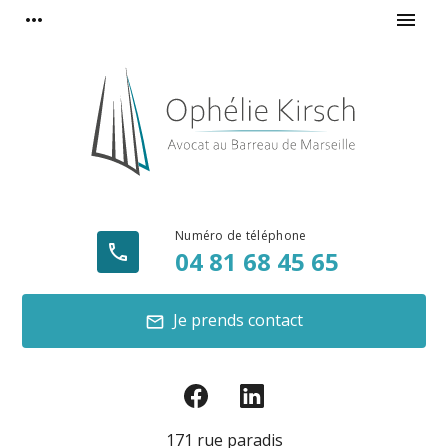
Panneau de gestion des cookies
more_horiz
menu
phone
04 81 68 45 65
Je prends contact
mail
171 rue paradis