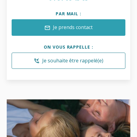
PAR MAIL :
Je prends contact
mail
ON VOUS RAPPELLE :
Je souhaite être rappelé(e)
phone_callback