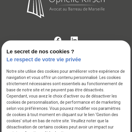
Le secret de nos cookies ?
Le respect de votre vie privée
171 rue paradis
place
13006
MARSEILLE
Notre site utilise des cookies pour améliorer votre expérience de
navigation et vous offrir un contenu personnalisé. Les cookies
04 81 68 45 65
strictement nécessaires sont essentiels au fonctionnement de
phone
base de notre site et ne peuvent pas être désactivés.
Cependant, vous avez le choix d'activer ou de désactiver les
cookies de personnalisation, de performance et de marketing
selon vos préférences. Vous pouvez modifier vos paramètres
de cookies à tout moment en cliquant sur le lien 'Gestion des
cookies' situé en bas de notre site. Veuillez noter que la
SIRET : 529 748 279
désactivation de certains cookies peut avoir un impact sur